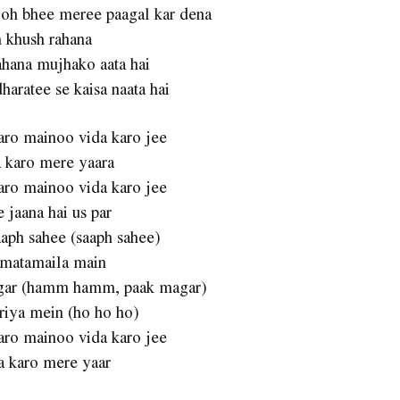
ooh bhee meree paagal kar dena
 khush rahana
ahana mujhako aata hai
dharatee se kaisa naata hai
aro mainoo vida karo jee
a karo mere yaara
aro mainoo vida karo jee
 jaana hai us par
aph sahee (saaph sahee)
matamaila main
gar (hamm hamm, paak magar)
riya mein (ho ho ho)
aro mainoo vida karo jee
a karo mere yaar