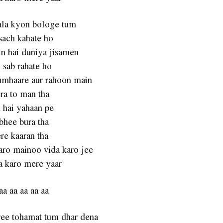
ala kyon bologe tum
sach kahate ho
n hai duniya jisamen
 sab rahate ho
umhaare aur rahoon main
ra to man tha
 hai yahaan pe
bhee bura tha
re kaaran tha
aro mainoo vida karo jee
a karo mere yaar
aa aa aa aa aa
ree tohamat tum dhar dena