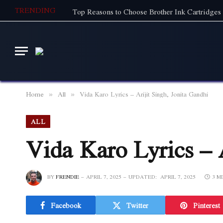
TRENDING
Top Reasons to Choose Brother Ink Cartridges 
Home
All
Vida Karo Lyrics – Arijit Singh, Jonita Gandhi
»
»
ALL
Vida Karo Lyrics – 
BY
FRENDIE
APRIL 7, 2025
UPDATED:
APRIL 7, 2025
3 M
Facebook
Twitter
Pinterest