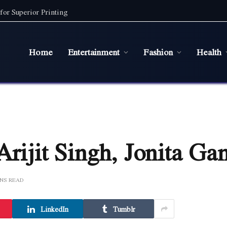
for Superior Printing
Home
Entertainment
Fashion
Health
Arijit Singh, Jonita Ga
INS READ
LinkedIn
Tumblr