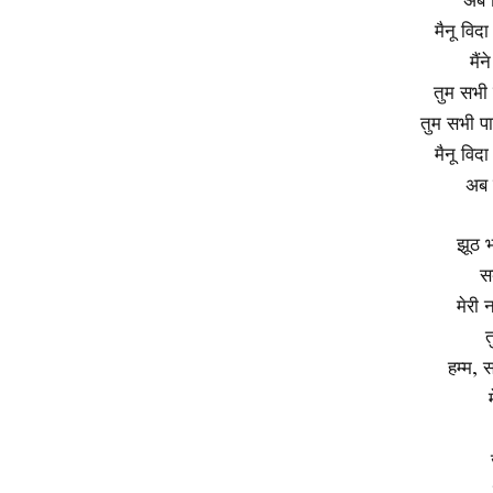
मैनू विद
मैं
तुम सभी 
तुम सभी पा
मैनू विद
अब 
झूठ भ
स
मेरी न
त
हम्म, स