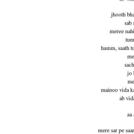
jhooth bh
sab 
meree nahi
tum
hamm, saath t
me
sach
jo 
me
mainoo vida k
ab vid
aa 
mere sar pe saa