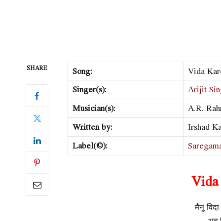
SHARE
Song:
Vida Kar
Singer(s):
Arijit Si
Musician(s):
A.R. Ra
Written by:
Irshad K
Label(©):
Saregama
Vida
मैनू विद
अब व