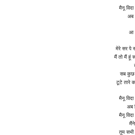
मैनू विद
अब 
आ
मेरे सर पे
मैं तो मैं ह
सब कुछ
टूटे तारे 
मैनू विद
अब व
मैनू विद
मैं
तुम सभी