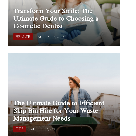
Transform Your Smile: The
Ultimate Guide to Choosing a
Cosmetic Dentist
HEALTH
AUGUST 7, 2026
The Ultimate Guide to Efficient
Skip Bin Hire for Your Waste
Management Needs
TIPS
AUGUST 7, 2026