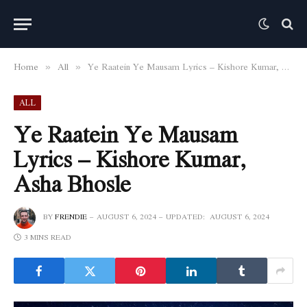
Home
All
Ye Raatein Ye Mausam Lyrics – Kishore Kumar, Asha Bhosle
»
»
ALL
Ye Raatein Ye Mausam
Lyrics – Kishore Kumar,
Asha Bhosle
BY
FRENDIE
AUGUST 6, 2024
UPDATED:
AUGUST 6, 2024
3 MINS READ