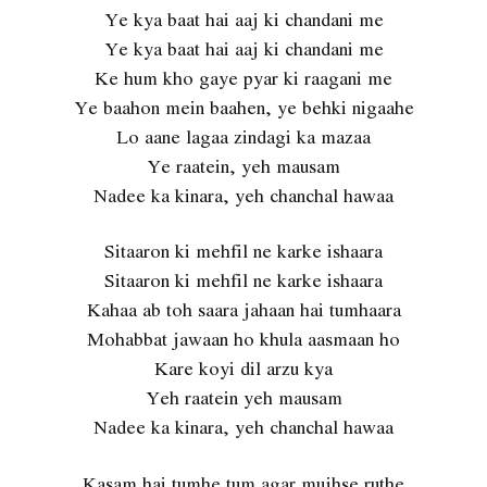
Ye kya baat hai aaj ki chandani me
Ye kya baat hai aaj ki chandani me
Ke hum kho gaye pyar ki raagani me
Ye baahon mein baahen, ye behki nigaahe
Lo aane lagaa zindagi ka mazaa
Ye raatein, yeh mausam
Nadee ka kinara, yeh chanchal hawaa
Sitaaron ki mehfil ne karke ishaara
Sitaaron ki mehfil ne karke ishaara
Kahaa ab toh saara jahaan hai tumhaara
Mohabbat jawaan ho khula aasmaan ho
Kare koyi dil arzu kya
Yeh raatein yeh mausam
Nadee ka kinara, yeh chanchal hawaa
Kasam hai tumhe tum agar mujhse ruthe