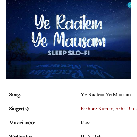
Song:
Ye Raatein Ye Mausam
Singer(s):
Kishore Kumar
,
Asha Bhos
Musician(s):
Ravi
Written by:
H. A. Rahi