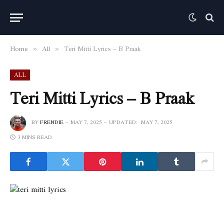
Home
All
Teri Mitti Lyrics – B Praak
»
»
ALL
Teri Mitti Lyrics – B Praak
BY
FRENDIE
MAY 7, 2025
UPDATED:
MAY 7, 2025
3 MINS READ