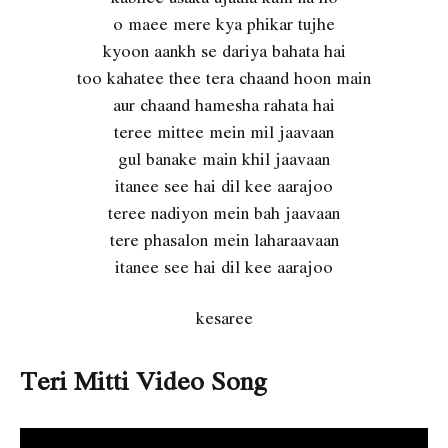
o maee mere kya phikar tujhe
kyoon aankh se dariya bahata hai
too kahatee thee tera chaand hoon main
aur chaand hamesha rahata hai
teree mittee mein mil jaavaan
gul banake main khil jaavaan
itanee see hai dil kee aarajoo
teree nadiyon mein bah jaavaan
tere phasalon mein laharaavaan
itanee see hai dil kee aarajoo
kesaree
Teri Mitti Video Song