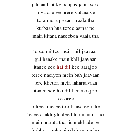
jahaan laut ke baapas ja na saka
o vatana ve mere vatana ve
tera mera pyaar niraala tha
kurbaan hua teree asmat pe
main kitana naseebon vaala tha
teree mittee mein mil jaavaan
gul banake main khil jaavaan
itanee see
hai dil
kee aarajoo
teree nadiyon mein bah jaavaan
tere kheton mein laharaavaan
itanee see hai dil kee aarajoo
kesaree
o heer meree too hansatee rahe
teree aankh ghadee bhar nam na ho
main marata tha jis mukhade pe
kabhee usaka ujaala kam na ho