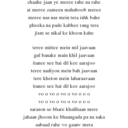
chaahe jaan ye meree rahe na rahe
ai meree zameen mahaboob meree
meree nas nas mein tera ishk bahe
pheeka na pade kabhee rang tera
jism se nikal ke khoon kahe
teree mittee mein mil jaavaan
gul banake main khil jaavaan
itanee see hai dil kee aarajoo
teree nadiyon mein bah jaavaan
tere kheton mein laharaavaan
itanee see hai dil kee aarajoo
vo o vo o vo o vo o o o
vo o vo o vo o vo o o o
sarason se bhare khalihaan mere
jahaan jhoom ke bhaangada pa na saka
aabaad rahe vo gaanv mera