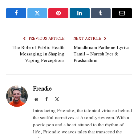
Facebook
Twitter
Pinterest
LinkedIn
Tumblr
Email
PREVIOUS ARTICLE
NEXT ARTICLE
The Role of Public Health
Mundhinam Parthene Lyrics
Messaging in Shaping
Tamil – Naresh Iyer &
Vaping Perceptions
Prashanthini
Frendie
Website
Facebook
X
(Twitter)
Introducing Friendie, the talented virtuoso behind
the soulful narratives at AxomLyrics.com. With a
poetic pen and a heart attuned to the rhythm of
life, Friendie weaves tales that transcend the