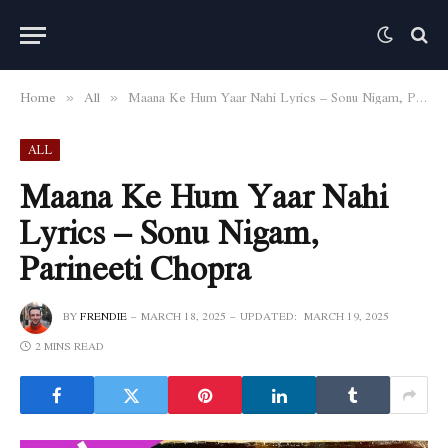
Home
All
Maana Ke Hum Yaar Nahi Lyrics – Sonu Nigam, Parineeti Chopra
»
»
ALL
Maana Ke Hum Yaar Nahi
Lyrics – Sonu Nigam,
Parineeti Chopra
BY
FRENDIE
MARCH 18, 2025
UPDATED:
MARCH 19, 2025
2 MINS READ