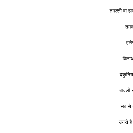
तमल्ली वा हा
तमल्
इले
विलाओ
दकुनिया
बादलों 
सब से
उनसे है