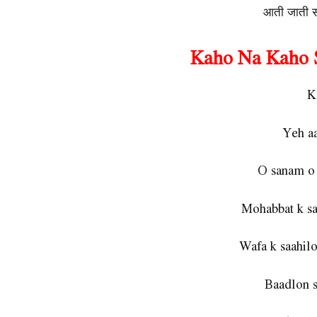
आती जाती सा
Kaho Na Kaho S
K
Yeh aa
O sanam o
Mohabbat k sa
Wafa k saahilo
Baadlon s