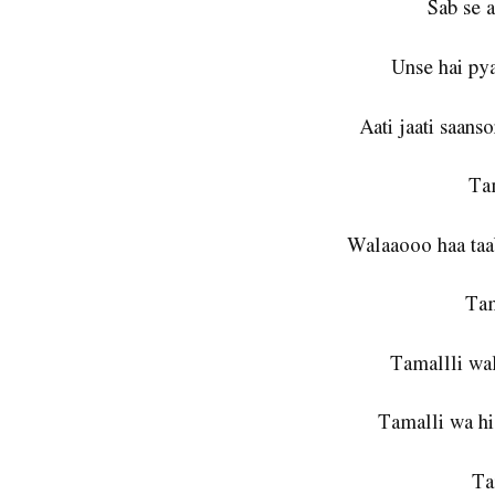
Sab se 
Unse hai py
Aati jaati saans
Ta
Walaaooo haa taab
Tam
Tamallli wal
Tamalli wa hi
Ta