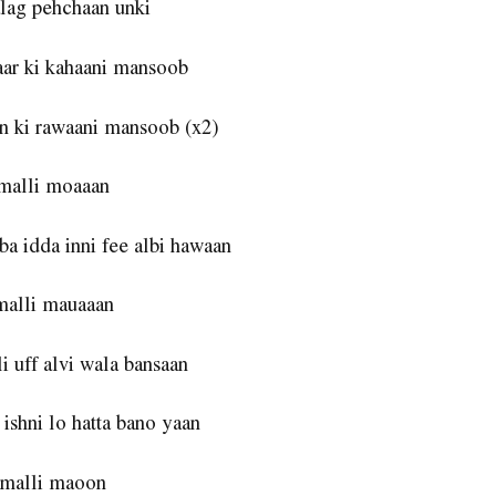
alag pehchaan unki
aar ki kahaani mansoob
on ki rawaani mansoob (x2)
malli moaaan
a idda inni fee albi hawaan
alli mauaaan
i uff alvi wala bansaan
 ishni lo hatta bano yaan
malli maoon