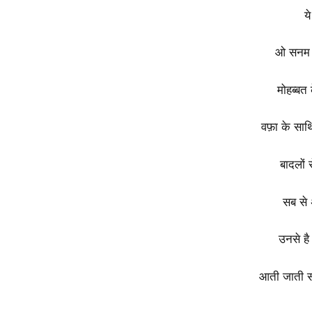
य
ओ सनम 
मोहब्बत 
वफ़ा के साथ
बादलों 
सब से
उनसे है
आती जाती सा