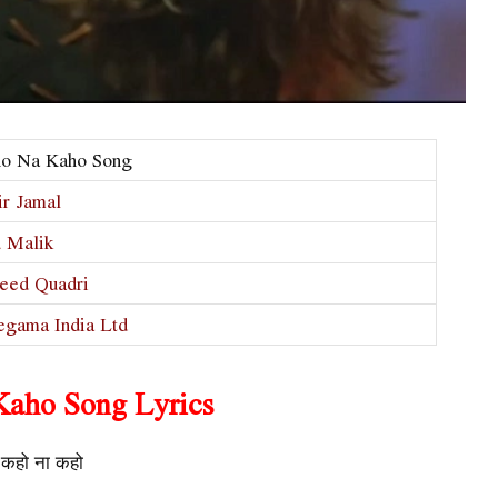
o Na Kaho Song
r Jamal
 Malik
eed Quadri
egama India Ltd
aho Song Lyrics
कहो ना कहो