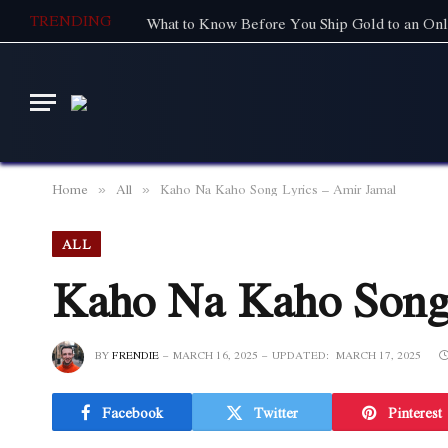
TRENDING
What to Know Before You Ship Gold to an Onl
Home
All
Kaho Na Kaho Song Lyrics – Amir Jamal
»
»
ALL
Kaho Na Kaho Song 
BY
FRENDIE
MARCH 16, 2025
UPDATED:
MARCH 17, 2025
Facebook
Twitter
Pinterest