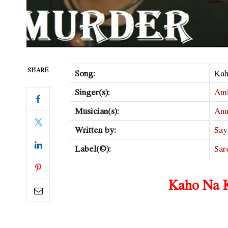
SHARE
Song:
Kah
Singer(s):
Ami
Musician(s):
Anu
Written by:
Say
Label(©):
Sar
Kaho Na K