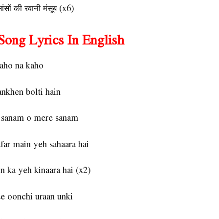
ंसों की रवानी मंसूब (x6)
ong Lyrics In English
aho na kaho
nkhen bolti hain
 sanam o mere sanam
far main yeh sahaara hai
n ka yeh kinaara hai (x2)
e oonchi uraan unki