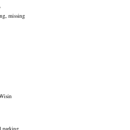
y
ing, missing
Wisin
l parking