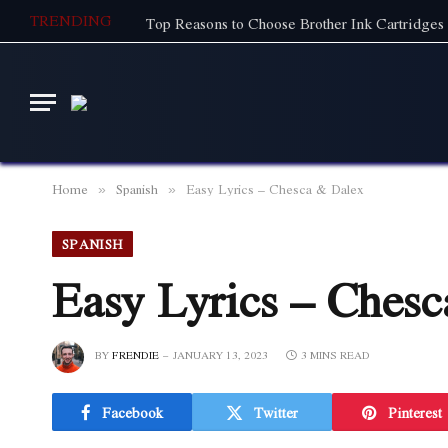
TRENDING
Top Reasons to Choose Brother Ink Cartridges 
Home
Spanish
Easy Lyrics – Chesca & Dalex
»
»
SPANISH
Easy Lyrics – Ches
BY
FRENDIE
JANUARY 13, 2023
3 MINS READ
Facebook
Twitter
Pinterest