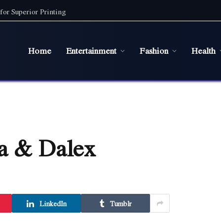
for Superior Printing
Home
Entertainment
Fashion
Health
ca & Dalex
LinkedIn
Tumblr