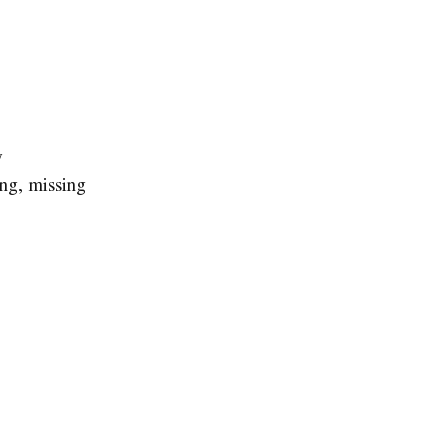
y
ing, missing