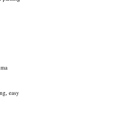
cima
y
ng, easy