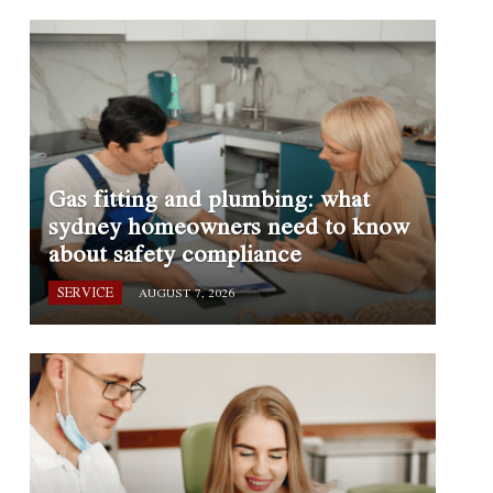
Gas fitting and plumbing: what
sydney homeowners need to know
about safety compliance
SERVICE
AUGUST 7, 2026