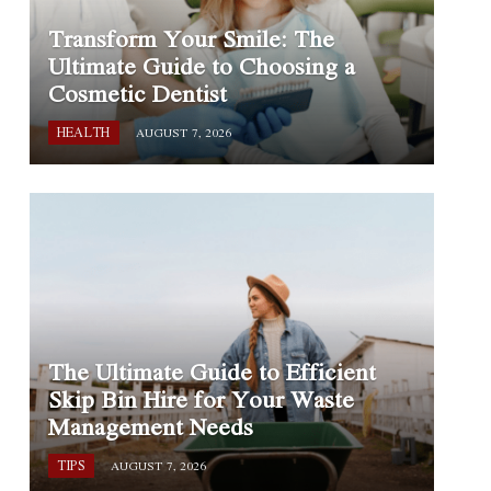
Transform Your Smile: The
Ultimate Guide to Choosing a
Cosmetic Dentist
HEALTH
AUGUST 7, 2026
The Ultimate Guide to Efficient
Skip Bin Hire for Your Waste
Management Needs
TIPS
AUGUST 7, 2026