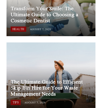
Transform Your Smile: The
Ultimate Guide to Choosing a
Cosmetic Dentist
HEALTH
AUGUST 7, 2026
The Ultimate Guide to Efficient
Skip Bin Hire for Your Waste
Management Needs
TIPS
AUGUST 7, 2026