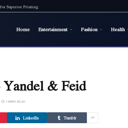
for Superior Printing
Home
Entertainment
Fashion
Health
– Yandel & Feid
3 MINS READ
LinkedIn
Tumblr