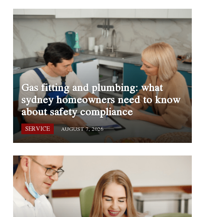
Gas fitting and plumbing: what
sydney homeowners need to know
about safety compliance
SERVICE
AUGUST 7, 2026