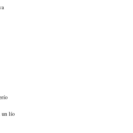
ya
erío
 un lío