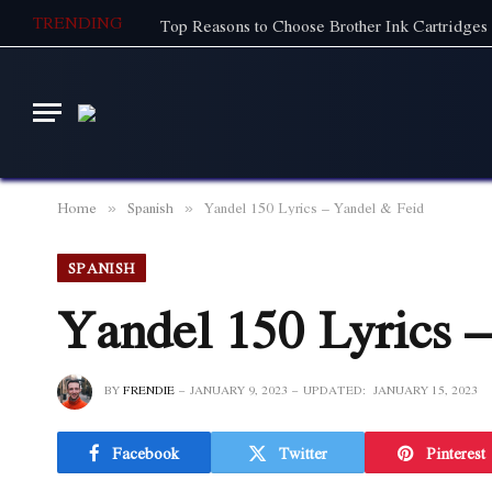
TRENDING
Top Reasons to Choose Brother Ink Cartridges 
Home
Spanish
Yandel 150 Lyrics – Yandel & Feid
»
»
SPANISH
Yandel 150 Lyrics 
BY
FRENDIE
JANUARY 9, 2023
UPDATED:
JANUARY 15, 2023
Facebook
Twitter
Pinterest