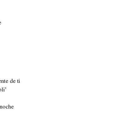
e
nte de ti
li’
 noche