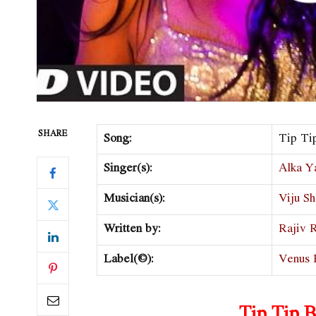
SHARE
Song:
Tip Ti
Singer(s):
Alka Y
Musician(s):
Viju Sh
Written by:
Rajiv 
Label(©):
Venus 
Tip Tip B