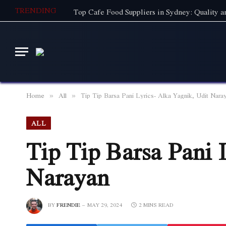
TRENDING
Home
All
Tip Tip Barsa Pani Lyrics- Alka Yagnik, Udit Nara
»
»
ALL
Tip Tip Barsa Pani 
Narayan
BY
FRENDIE
MAY 29, 2024
2 MINS READ