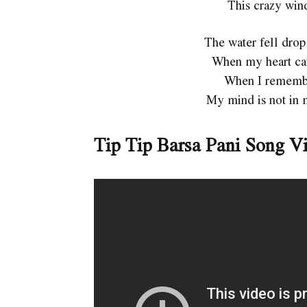
This crazy win
The water fell drop 
When my heart ca
When I remembe
My mind is not in 
Tip Tip Barsa Pani Song V