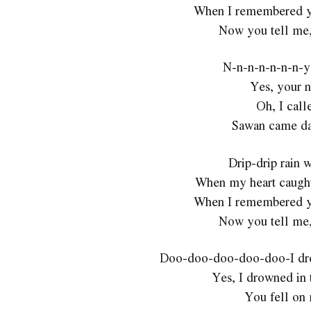
When I remembered yo
Now you tell me,
N-n-n-n-n-n-n-y
Yes, your 
Oh, I call
Sawan came da
Drip-drip rain w
When my heart caugh
When I remembered yo
Now you tell me,
Doo-doo-doo-doo-doo-I drown
Yes, I drowned in t
You fell on 