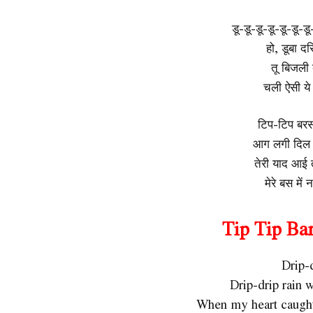
डू-डू-डू-डू-डू-डू-ड
हो, डूबा दर
तू बिजली 
चली ऐसी ये 
टिप-टिप बरस
आग लगी दिल म
तेरी याद आई 
मेरे बस में 
Tip Tip Bar
Drip-
Drip-drip rain w
When my heart caugh