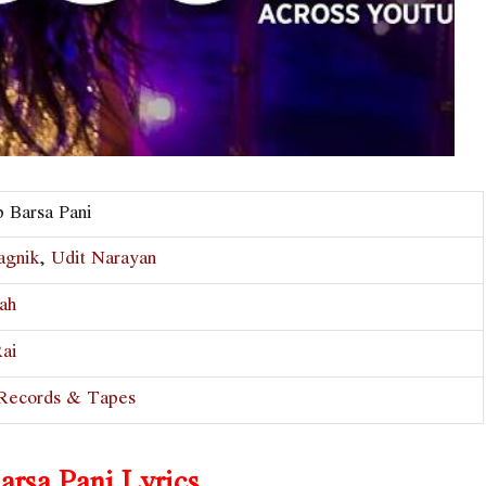
p Barsa Pani
agnik
,
Udit Narayan
ah
Rai
Records & Tapes
arsa Pani Lyrics