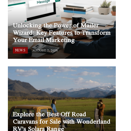
Unlocking the Power of Mailer
Wizard: Key Features to Transform
Your Email Marketing
NEWS
AUGUST 7, 2026
Explore the Best Off Road
Caravans for Sale with Wonderland
RV’s Solara Range