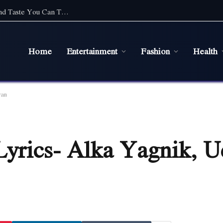
Top Cafe Food Suppliers in Sydney: Quality and Taste You Can Trust
Home
Entertainment
Fashion
Health
yan
Lyrics- Alka Yagnik, U