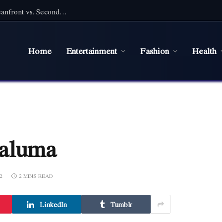
Pet Friendly Beach Rentals NC: Choosing Oceanfront vs. Second Row With a Pet
Home
Entertainment
Fashion
Health
Maluma
2
2 MINS READ
LinkedIn
Tumblr