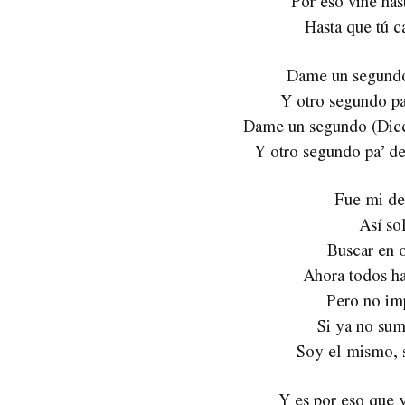
Por eso vine has
Hasta que tú c
Dame un segundo
Y otro segundo pa
Dame un segundo (Dice
Y otro segundo pa’ dec
Fue mi de
Así so
Buscar en o
Ahora todos h
Pero no im
Si ya no sum
Soy el mismo, s
Y es por eso que y