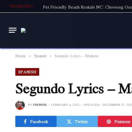
TRENDING
Home
Spanish
Segundo Lyrics – Maluma
»
»
SPANISH
Segundo Lyrics – 
BY
FRENDIE
FEBRUARY 4, 2022
UPDATED:
DECEMBER 27, 202
Facebook
Twitter
Pinterest