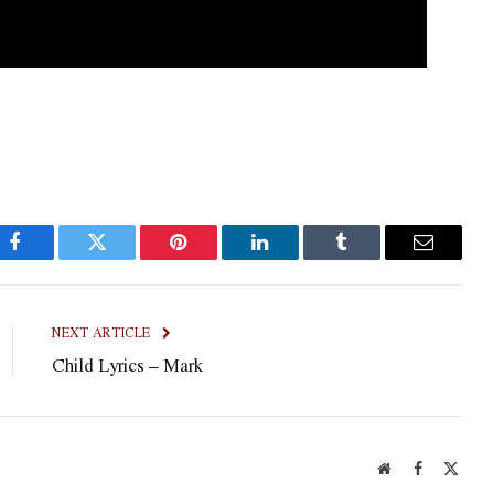
Facebook
Twitter
Pinterest
LinkedIn
Tumblr
Email
NEXT ARTICLE
Child Lyrics – Mark
Website
Facebook
X
(Twit