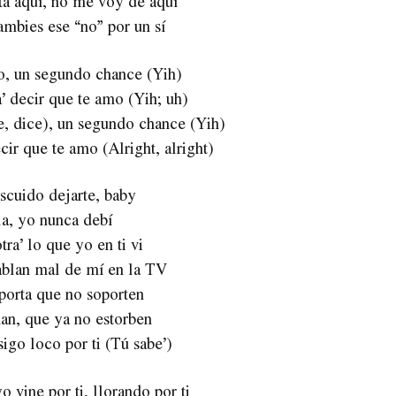
ta aquí, no me voy de aquí
ambies ese “no” por un sí
, un segundo chance (Yih)
’ decir que te amo (Yih; uh)
, dice), un segundo chance (Yih)
ir que te amo (Alright, alright)
scuido dejarte, baby
la, yo nunca debí
tra’ lo que yo en ti vi
ablan mal de mí en la TV
porta que no soporten
an, que ya no estorben
igo loco por ti (Tú sabe’)
o vine por ti, llorando por ti