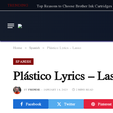
TRENDING
Top Reasons to Choose Brother Ink Cartridges 
Home
Spanish
Plástico Lyrics – Lasso
»
»
SPANISH
Plástico Lyrics – La
BY
FRENDIE
JANUARY 14, 2023
2 MINS READ
Facebook
Twitter
Pinterest