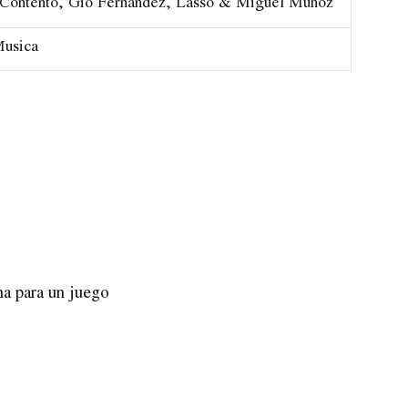
Contento, Gio Fernández, Lasso & Miguel Muñoz
usica
ha para un juego