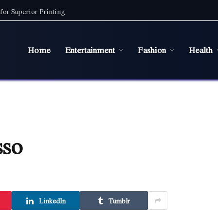
for Superior Printing
Home
Entertainment
Fashion
Health
sso
LinkedIn
Tumblr