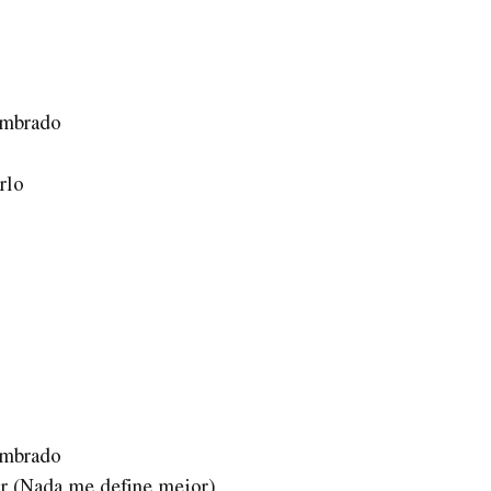
umbrado
rlo
umbrado
or (Nada me define mejor)