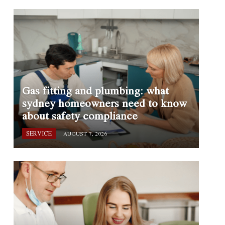
Gas fitting and plumbing: what
sydney homeowners need to know
about safety compliance
SERVICE
AUGUST 7, 2026