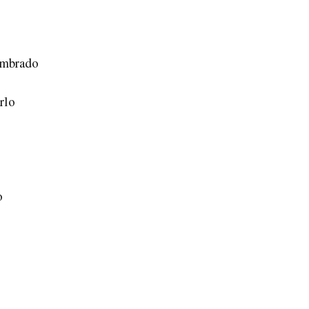
umbrado
rlo
o