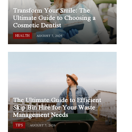
Transform Your Smile: The
Ultimate Guide to Choosing a
Cosmetic Dentist
HEALTH
AUGUST 7, 2026
The Ultimate Guide to Efficient
Skip Bin Hire for Your Waste
Management Needs
TIPS
AUGUST 7, 2026