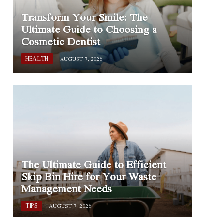
Transform Your Smile: The
Ultimate Guide to Choosing a
Cosmetic Dentist
HEALTH
AUGUST 7, 2026
The Ultimate Guide to Efficient
Skip Bin Hire for Your Waste
Management Needs
TIPS
AUGUST 7, 2026