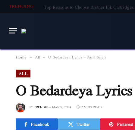
TRENDING
Top Reasons to Choose Brother Ink Cartridges 
Home
All
O Bedardeya Lyrics – Arijit Singh
»
»
ALL
O Bedardeya Lyrics 
BY
FRENDIE
MAY 9, 2024
2 MINS READ
Facebook
Twitter
Pinterest