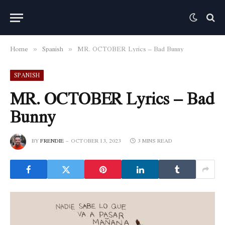
Home
Spanish
MR. OCTOBER Lyrics – Bad Bunny
»
»
SPANISH
MR. OCTOBER Lyrics – Bad
Bunny
BY
FRENDIE
OCTOBER 13, 2023
3 MINS READ