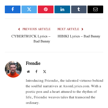
Facebook
Twitter
Pinterest
LinkedIn
Tumblr
Email
PREVIOUS ARTICLE
NEXT ARTICLE
CYBERTRUCK Lyrics –
HIBIKI Lyrics – Bad Bunny
Bad Bunny
Frendie
Website
Facebook
X
(Twitter)
Introducing Friendie, the talented virtuoso behind
the soulful narratives at AxomLyrics.com. With a
poetic pen and a heart attuned to the rhythm of
life, Friendie weaves tales that transcend the
ordinary.