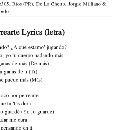
o305, Rios (PR), De La Ghetto, Jorgie Milliano &
belo
earte Lyrics (letra)
ndo? ¿A qué estamo’ jugando?
do, yo tu cuerpo nadando más
anas de más (De más)
n ganas de ti (Ti)
se puede más (Más)
loco por perrearte
ue tú ‘tás dura
lo guardé (Yo lo guardé)
ilar me cura
 pensando en ti