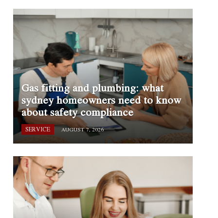
Gas fitting and plumbing: what
sydney homeowners need to know
about safety compliance
SERVICE
AUGUST 7, 2026