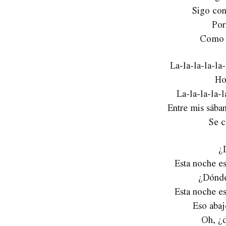
Sigo con
Por
Como s
La-la-la-la-la-
Ho
La-la-la-la-l
Entre mis sábana
Se c
¿
Esta noche es
¿Dónde 
Esta noche es
Eso abaj
Oh, ¿d