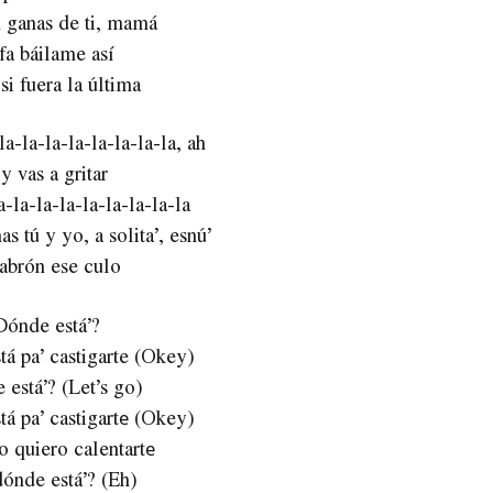
 ganas de ti, mamá
fa báilame así
i fuera la última
la-la-la-la-la-la-la-la, ah
y vas a gritar
a-la-la-la-la-la-la-la-la
s tú y yo, a solita’, esnú’
abrón ese culo
Dónde está’?
tá pa’ castigarte (Okey)
está’? (Let’s go)
tá pa’ castigartе (Okey)
o quiero calentartе
ónde está’? (Eh)