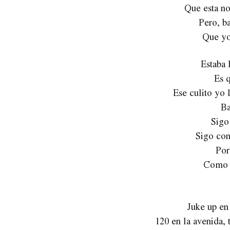
Que esta no
Pero, b
Que yo
Estaba 
Es q
Ese culito yo 
Ba
Sigo
Sigo con
Por
Como s
Juke up en
120 en la avenida, 