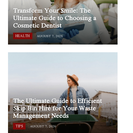
Transform Your Smile: The
Ultimate Guide to Choosing a
Cosmetic Dentist
HEALTH
AUGUST 7, 2026
The Ultimate Guide to Efficient
Skip Bin Hire for Your Waste
Management Needs
TIPS
AUGUST 7, 2026