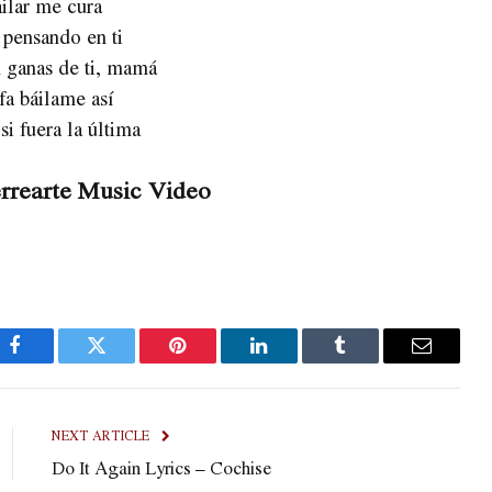
ilar me cura
 pensando en ti
 ganas de ti, mamá
fa báilame así
i fuera la última
rrearte Music Video
Facebook
Twitter
Pinterest
LinkedIn
Tumblr
Email
NEXT ARTICLE
Do It Again Lyrics – Cochise