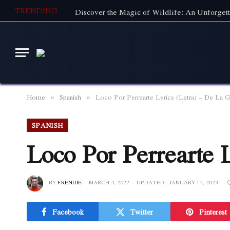
TRENDING
Home
Spanish
Loco Por Perrearte Lyrics (Letra) – De La G
»
»
SPANISH
Loco Por Perrearte 
BY
FRENDIE
MARCH 4, 2022
UPDATED:
JANUARY 14, 2023
Facebook
Twitter
Pinterest