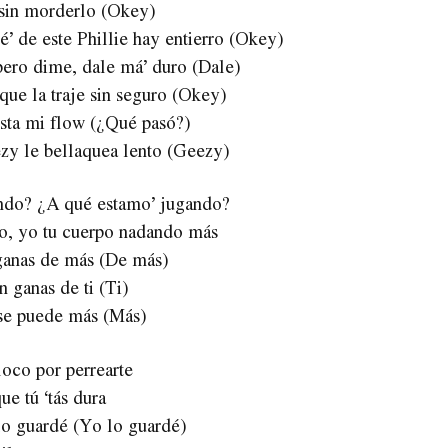
 sin morderlo (Okey)
’ de este Phillie hay entierro (Okey)
pero dime, dale má’ duro (Dale)
que la traje sin seguro (Okey)
usta mi flow (¿Qué pasó?)
zy le bellaquea lento (Geezy)
ndo? ¿A qué estamo’ jugando?
do, yo tu cuerpo nadando más
anas de más (De más)
n ganas de ti (Ti)
se puede más (Más)
loco por perrearte
ue tú ‘tás dura
lo guardé (Yo lo guardé)