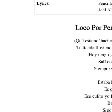
Lyrics:
Sencill
Joel Al
Loco Por Perr
¿Qué estamo’ hacie
Tu tienda llovien
Hoy tengo g
Salí co
Siempre 
Estaba 
Es q
Ese culito yo 
Ba
Sigo