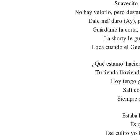
Suavecito
No hay velorio, pero despué
Dale má’ duro (Ay), 
Guárdame la corta, 
La shorty le g
Loca cuando el Gee
¿Qué estamo’ hacie
Tu tienda llovien
Hoy tengo g
Salí co
Siempre 
Estaba 
Es q
Ese culito yo 