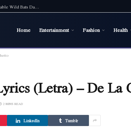
Discover the Magic of Wildlife: An Unforgettable Wild Bats Day Tour in Sydney
Home
Entertainment
Fashion
Health
hetto
Lyrics (Letra) – De La 
2 MINS READ
LinkedIn
Tumblr