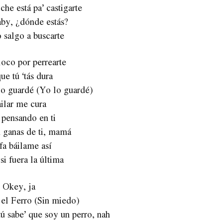
che está pa’ castigarte
aby, ¿dónde estás?
 salgo a buscarte
loco por perrearte
ue tú ‘tás dura
lo guardé (Yo lo guardé)
ilar me cura
 pensando en ti
 ganas de ti, mamá
fa báilame así
i fuera la última
Okey, ja
 el Ferro (Sin miedo)
tú sabe’ que soy un perro, nah