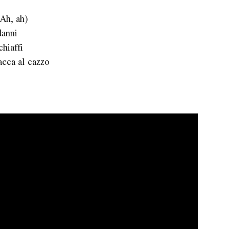
Ah, ah)
danni
chiaffi
tacca al cazzo