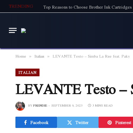
TRENDING
Top Reasons to Choose Brother Ink Cartridges 
Home
Italian
LEVANTE Testo – Simba La Rue feat. Paky
»
»
ITALIAN
LEVANTE Testo – S
BY
FRENDIE
SEPTEMBER 9, 2023
3 MINS READ
Facebook
Twitter
Pinterest