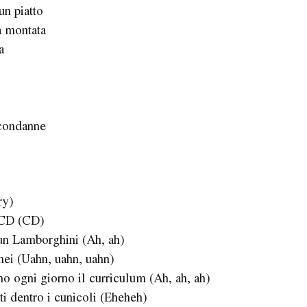
un piatto
a montata
a
 condanne
ry)
o CD (CD)
u un Lamborghini (Ah, ah)
linei (Uahn, uahn, uahn)
o ogni giorno il curriculum (Ah, ah, ah)
tti dentro i cunicoli (Eheheh)