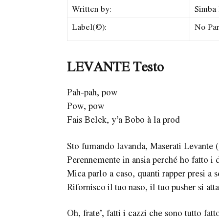
Written by:
Simba 
Label(©):
No Par
LEVANTE Testo
Pah-pah, pow
Pow, pow
Fais Belek, y’a Bobo à la prod
Sto fumando lavanda, Maserati Levante (
Perennemente in ansia perché ho fatto i 
Mica parlo a caso, quanti rapper presi a s
Rifornisco il tuo naso, il tuo pusher si at
Oh, frate’, fatti i cazzi che sono tutto fatt