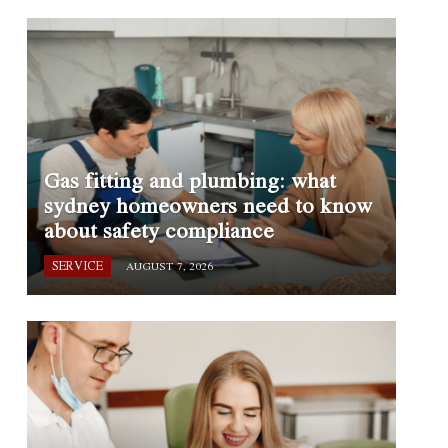
Gas fitting and plumbing: what
sydney homeowners need to know
about safety compliance
SERVICE
AUGUST 7, 2026