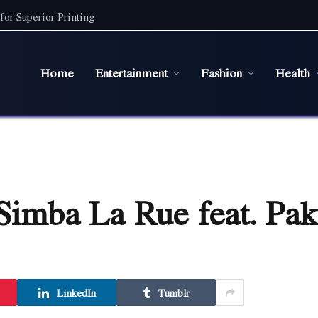
for Superior Printing
Home
Entertainment
Fashion
Health
imba La Rue feat. Pak
LinkedIn
Tumblr