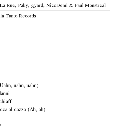
La Rue, Paky, ​gyard, NicoDemi & Paul Monstreal
la Tanto Records
Uahn, uahn, uahn)
danni
chiaffi
tacca al cazzo (Ah, ah)
o