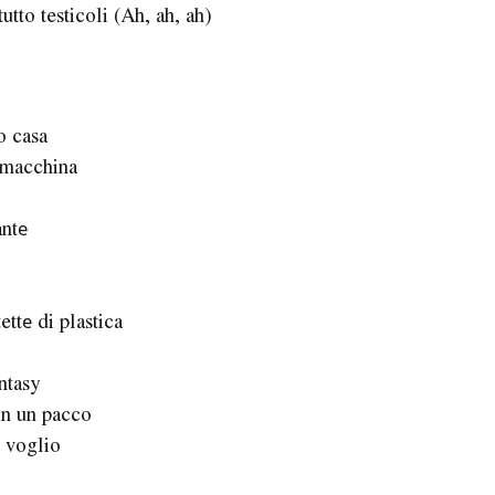
utto testicoli (Ah, ah, ah)
o casa
 macchina
antе
ettе di plastica
antasy
 in un pacco
e voglio