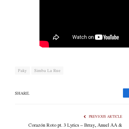
Paky
Simba La Rue
SHARE.
PREVIOUS ARTICLE
Corazón Roto pt. 3 Lyrics – Brray, Anuel AA &