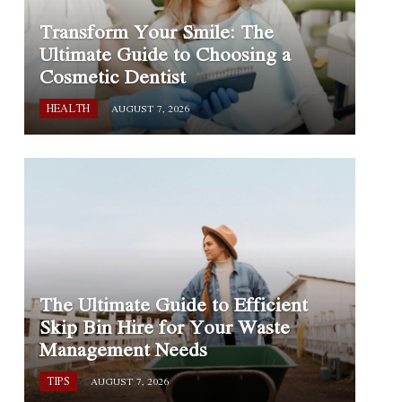
Transform Your Smile: The
Ultimate Guide to Choosing a
Cosmetic Dentist
HEALTH
AUGUST 7, 2026
The Ultimate Guide to Efficient
Skip Bin Hire for Your Waste
Management Needs
TIPS
AUGUST 7, 2026