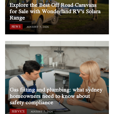
Explore the Best Off Road Caravans
for Sale with Wonderland RV’s Solara
Range
NEWS
AUGUST 7, 2026
Gas fitting and plumbing: what sydney
homeowners need to know about
safety compliance
SERVICE
AUGUST 7, 2026