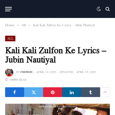
Home
All
Kali Kali Zulfon Ke Lyrics – Jubin Nautiyal
»
»
ALL
Kali Kali Zulfon Ke Lyrics –
Jubin Nautiyal
BY
FRENDIE
APRIL 14, 2025
UPDATED:
APRIL 15, 2025
4 MINS READ