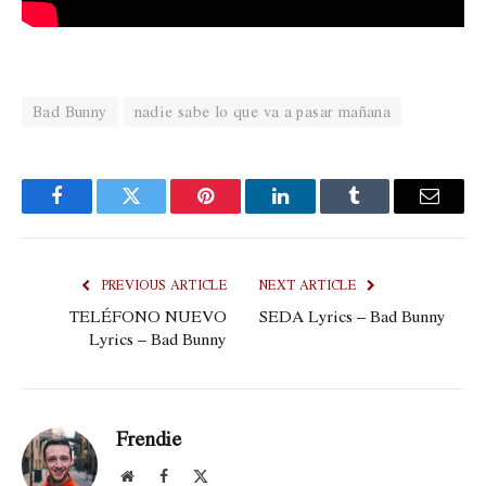
Bad Bunny
nadie sabe lo que va a pasar mañana
Facebook
Twitter
Pinterest
LinkedIn
Tumblr
Email
PREVIOUS ARTICLE
NEXT ARTICLE
TELÉFONO NUEVO
SEDA Lyrics – Bad Bunny
Lyrics – Bad Bunny
Frendie
Website
Facebook
X