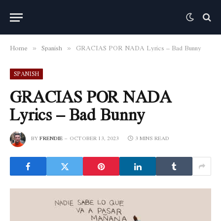
Home
Spanish
GRACIAS POR NADA Lyrics – Bad Bunny
»
»
SPANISH
GRACIAS POR NADA
Lyrics – Bad Bunny
BY
FRENDIE
OCTOBER 13, 2023
3 MINS READ