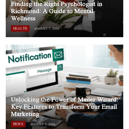
Finding the Right Psychologist in
Richmond: A Guide to Mental
Wellness
HEALTH
AUGUST 7, 2026
Unlocking the Power of Mailer Wizard:
Key Features to Transform Your Email
Marketing
NEWS
AUGUST 7, 2026