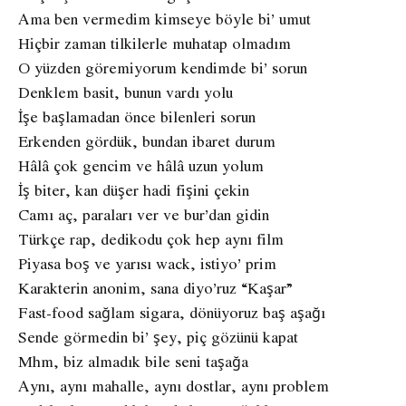
Ama ben vermedim kimseye böyle bi’ umut
Hiçbir zaman tilkilerle muhatap olmadım
O yüzden göremiyorum kendimde bi’ sorun
Denklem basit, bunun vardı yolu
İşe başlamadan önce bilenleri sorun
Erkenden gördük, bundan ibaret durum
Hâlâ çok gencim ve hâlâ uzun yolum
İş biter, kan düşer hadi fişini çekin
Camı aç, paraları ver ve bur’dan gidin
Türkçe rap, dedikodu çok hep aynı film
Piyasa boş ve yarısı wack, istiyo’ prim
Karakterin anonim, sana diyo’ruz “Kaşar”
Fast-food sağlam sigara, dönüyoruz baş aşağı
Sende görmedin bi’ şey, piç gözünü kapat
Mhm, biz almadık bile seni taşağa
Aynı, aynı mahalle, aynı dostlar, aynı problem