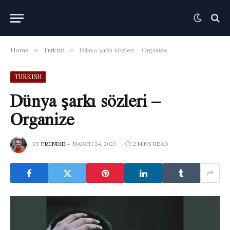
Home
Turkish
Dünya şarkı sözleri – Organize
»
»
TURKISH
Dünya şarkı sözleri –
Organize
BY
FRENDIE
MARCH 24, 2023
2 MINS READ