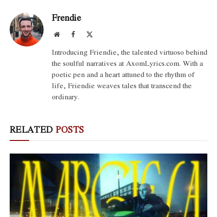
Frendie
Website
Facebook
X
(Twitter)
Introducing Friendie, the talented virtuoso behind
the soulful narratives at AxomLyrics.com. With a
poetic pen and a heart attuned to the rhythm of
life, Friendie weaves tales that transcend the
ordinary.
RELATED
POSTS