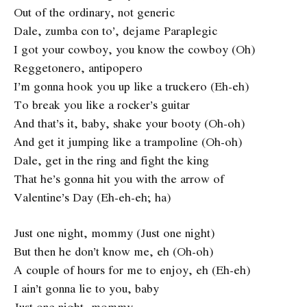
Out of the ordinary, not generic
Dale, zumba con to’, dejame Paraplegic
I got your cowboy, you know the cowboy (Oh)
Reggetonero, antipopero
I’m gonna hook you up like a truckero (Eh-eh)
To break you like a rocker’s guitar
And that’s it, baby, shake your booty (Oh-oh)
And get it jumping like a trampoline (Oh-oh)
Dale, get in the ring and fight the king
That he’s gonna hit you with the arrow of
Valentine’s Day (Eh-eh-eh; ha)
Just one night, mommy (Just one night)
But then he don’t know me, eh (Oh-oh)
A couple of hours for me to enjoy, eh (Eh-eh)
I ain’t gonna lie to you, baby
Just one night, mommy