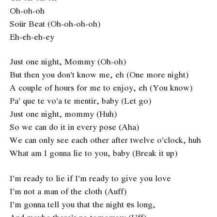
Oh-oh-oh
Soür Beat (Oh-oh-oh-oh)
Eh-eh-eh-ey
Just one night, Mommy (Oh-oh)
But then you don’t know me, eh (One more night)
A couple of hours for me to enjoy, eh (You know)
Pa’ que te vo’a te mentir, baby (Let go)
Just one night, mommy (Huh)
So we can do it in every pose (Aha)
We can only see each other after twelve o’clock, huh
What am I gonna lie to you, baby (Break it up)
I’m ready to lie if I’m ready to give you love
I’m not a man of the cloth (Auff)
I’m gonna tell you that the night еs long,