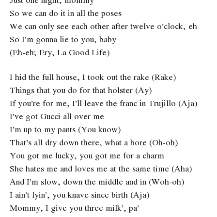
So we can do it in all the poses
We can only see each other after twelve o’clock, eh
So I’m gonna lie to you, baby
(Eh-eh; Ery, La Good Life)
I hid the full house, I took out the rake (Rake)
Things that you do for that holster (Ay)
If you’re for me, I’ll leave the franc in Trujillo (Aja)
I’ve got Gucci all over me
I’m up to my pants (You know)
That’s all dry down there, what a bore (Oh-oh)
You got me lucky, you got me for a charm
She hates me and loves me at the same time (Aha)
And I’m slow, down the middle and in (Woh-oh)
I ain’t lyin’, you knave since birth (Aja)
Mommy, I give you three milk’, pa’