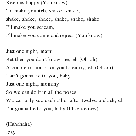
Keep us happy (You know)
To make you itch, shake, shake,
shake, shake, shake, shake, shake, shake
I’ll make you scream,
I’ll make you come and repeat (You know)
Just one night, mami
But then you don’t know me, eh (Oh-oh)
A couple of hours for you to enjoy, eh (Oh-oh)
I ain’t gonna lie to you, baby
Just one night, mommy
So we can do it in all the poses
We can only see each other after twelve o’clock, eh
I’m gonna lie to you, baby (Eh-eh-eh-ey)
(Hahahaha)
Izzy