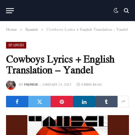
Home
Spanish
Cowboys Lyrics + English Translation – Yandel
»
»
SPANISH
Cowboys Lyrics + English
Translation – Yandel
BY
FRENDIE
JANUARY 15, 2023
8 MINS READ