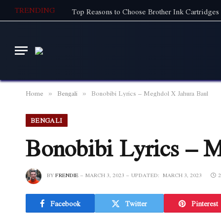
TRENDING
Top Reasons to Choose Brother Ink Cartridges 
Home
Bengali
Bonobibi Lyrics – Meghdol X Jahura Baul
»
»
BENGALI
Bonobibi Lyrics – 
BY
FRENDIE
MARCH 3, 2023
UPDATED:
MARCH 3, 2023
Facebook
Twitter
Pinterest