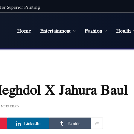
for Superior Printing
Home
Entertainment
Fashion
Health
Meghdol X Jahura Baul
2 MINS READ
LinkedIn
Tumblr