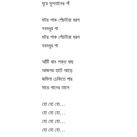
দূরে সুলতানের গাঁ
মটর শাক পেঁচাইয়া ধরল
নববধুর পা
মটর শাক পেঁচাইয়া ধরল
নববধুর পা
আঁটি ধান শক্ত বাহু
আজগর হাটে আড়ে
জমিলা ঢেকিতে পার
মারে গানের তালে
হো হো হো…
হো হো হো…
হো হো হো…
হো হো হো…