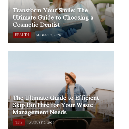
Transform Your Smile: The
Ultimate Guide to Choosing a
Cosmetic Dentist
HEALTH
AUGUST 7, 2026
The Ultimate Guide to Efficient
Skip Bin Hire for Your Waste
Management Needs
TIPS
AUGUST 7, 2026