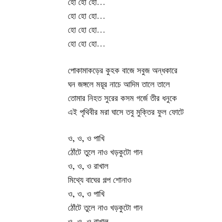
হো হো হো…
হো হো হো…
হো হো হো…
হো হো হো…
পোকামাকড়ের কুহক বাজে সবুজ অন্ধকারে
ঘন জঙ্গলে ময়ূর নাচে আদিম তালে তালে
তোমার নিহত সুরের কসম গর্জে তীর ধনুকে
এই পৃথিবীর মরা ঘাসে তবু মুক্তির ফুল ফোটে
ও, ও, ও পাখি
ঠোঁটে তুলে নাও খড়কুটো গান
ও, ও, ও রাখাল
মিথ্যে বাঘের গল্প শোনাও
ও, ও, ও পাখি
ঠোঁটে তুলে নাও খড়কুটো গান
ও, ও, ও রাখাল