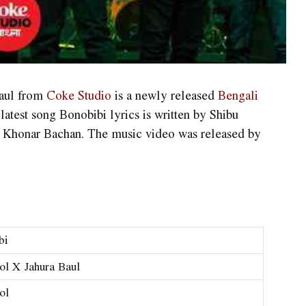
Baul from
Coke Studio
is a newly released
Bengali
test song Bonobibi lyrics is written by Shibu
Khonar Bachan. The music video was released by
bi
l X Jahura Baul
ol