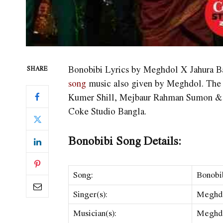
Bonobibi Lyrics by Meghdol X Jahura 
SHARE
song
music also given by Meghdol. The la
Kumer Shill, Mejbaur Rahman Sumon & 
Coke Studio Bangla.
Bonobibi Song Details:
Song:
Bonobi
Singer(s):
Meghdo
Musician(s):
Meghd