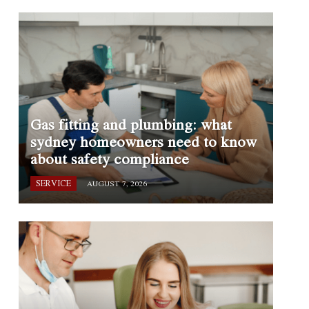
Gas fitting and plumbing: what
sydney homeowners need to know
about safety compliance
SERVICE
AUGUST 7, 2026