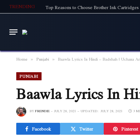
TRENDING
Top Reasons to Choose Brother Ink Cartridges 
Home
Punjabi
Baawla Lyrics In Hindi – Badshah | Uchana Am
»
»
PUNJABI
Baawla Lyrics In Hi
BY
FRENDIE
JULY 28, 2021
UPDATED:
JULY 28, 2021
3 M
Facebook
Twitter
Pinterest