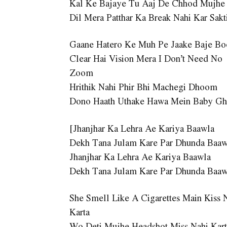
Kal Ke Bajaye Tu Aaj De Chhod Mujhe
Dil Mera Patthar Ka Break Nahi Kar Sakt
Gaane Hatero Ke Muh Pe Jaake Baje B
Clear Hai Vision Mera I Don’t Need No
Zoom
Hrithik Nahi Phir Bhi Machegi Dhoom
Dono Haath Uthake Hawa Mein Baby G
[Jhanjhar Ka Lehra Ae Kariya Baawla
Dekh Tana Julam Kare Par Dhunda Baaw
Jhanjhar Ka Lehra Ae Kariya Baawla
Dekh Tana Julam Kare Par Dhunda Baaw
She Smell Like A Cigarettes Main Kiss 
Karta
Wo Deti Mujhe Headshot Miss Nahi Kart