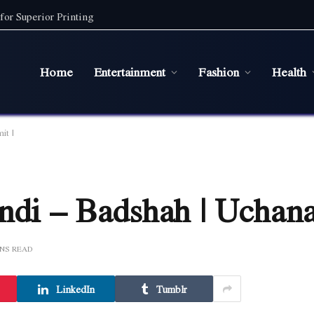
for Superior Printing
Home
Entertainment
Fashion
Health
it |
ndi – Badshah | Uchana
INS READ
LinkedIn
Tumblr