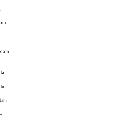
i
oom
hoom
la
la]
Nahi
a