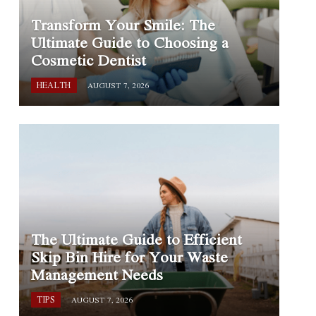
Transform Your Smile: The
Ultimate Guide to Choosing a
Cosmetic Dentist
HEALTH
AUGUST 7, 2026
The Ultimate Guide to Efficient
Skip Bin Hire for Your Waste
Management Needs
TIPS
AUGUST 7, 2026