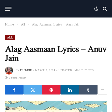
Home
All
Alag Aasmaan Lyrics – Anuv Jain
»
»
ALL
Alag Aasmaan Lyrics – Anuv
Jain
BY
FRENDIE
MARCH 7, 2024
UPDATED:
MARCH 7, 2024
2 MINS READ