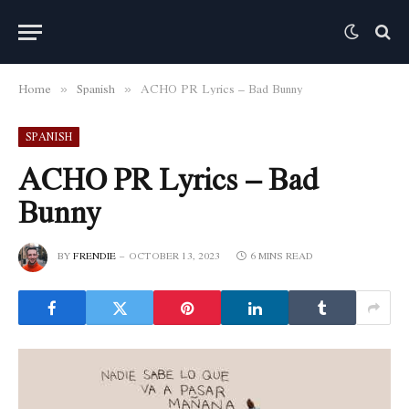
Home
Spanish
ACHO PR Lyrics – Bad Bunny
»
»
SPANISH
ACHO PR Lyrics – Bad
Bunny
BY
FRENDIE
OCTOBER 13, 2023
6 MINS READ