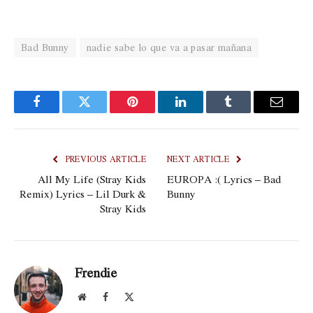
Bad Bunny
nadie sabe lo que va a pasar mañana
Facebook
Twitter
Pinterest
LinkedIn
Tumblr
Email
PREVIOUS ARTICLE
NEXT ARTICLE
All My Life (Stray Kids
EUROPA :( Lyrics – Bad
Remix) Lyrics – Lil Durk &
Bunny
Stray Kids
Frendie
Website
Facebook
X
(Twitter)