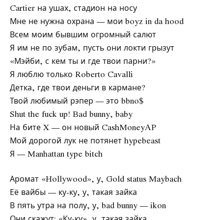
Cartier на ушах, стадион на носу
Мне не нужна охрана — мои boyz in da hood
Всем моим бывшим огромный салют
Я им не по зубам, пусть они локти грызут
«Мэйби, с кем ты и где твои парни?»
Я люблю только Roberto Cavalli
Детка, где твои деньги в кармане?
Твой любимый рэпер — это bbno$
Shut the fuck up! Bad bunny, baby
На бите X — он новый CashMoneyAP
Мой дорогой лук не потянет hypebeast
Я — Manhattan type bitch
Аромат «Hollywood», у, Gold status Maybach
Её вайбы — ку-ку, у, такая зайка
В пять утра на полу, у, bad bunny — ikon
Они скажут: «Ку-ку», у, такая зайка