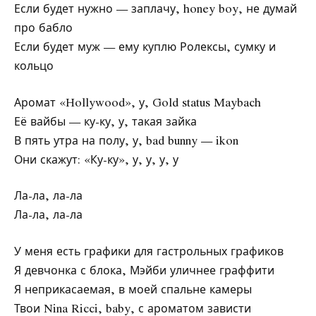
Если будет нужно — заплачу, honey boy, не думай
про бабло
Если будет муж — ему куплю Ролексы, сумку и
кольцо
Аромат «Hollywood», у, Gold status Maybach
Её вайбы — ку-ку, у, такая зайка
В пять утра на полу, у, bad bunny — ikon
Они скажут: «Ку-ку», у, у, у, у
Ла-ла, ла-ла
Ла-ла, ла-ла
У меня есть графики для гастрольных графиков
Я девчонка с блока, Мэйби уличнее граффити
Я неприкасаемая, в моей спальне камеры
Твои Nina Ricci, baby, с ароматом зависти