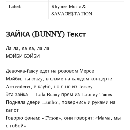
Label:
​Rhymes Music &
SAVAGE$TATION
ЗАЙКА (BUNNY) Текст
Ла-ла, ла-ла, ла-ла
МЭЙБИ БЭЙБИ
Девочка-fancy едет на розовом Мерсе
Мэйби, ты crazy, в слэме на каждом концерте
Arrivederci, в клубе, но я не из Jersey
Эта зайка — Lola Bunny прям из Looney Tunes
Подняла двери Lambo’, повернись и руками на
капот
Говорю фэнам: «C’mon», они говорят: «Мама, мы
с тобой»